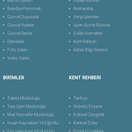
Meclis Üyeleri
İnşaat Ruhsatı
Belediye Personeli
Numarataj
Güncel Duyurular
Vergi İşlemleri
Güncel İhaleler
İşyeri Açma Ruhsatı
Güncel İlanlar
Evlilik Hizmetleri
Etkinlikler
Kent Rehberi
Foto Galeri
Adres Bilgi Sistemi
Video Galeri
BİRİMLER
KENT REHBERİ
Zabıta Müdürlüğü
Tarihçe
Yazı İşleri Müdürlüğü
Nöbetçi Eczane
Mali Hizmetler Müdürlüğü
Kültürel Zenginlik
İnsan Kaynakları Ve Eğit.Müdürlüğü
Kentsel Doku
Fen İşleri İmar Müdürlüğü
Doğal Güzellikler