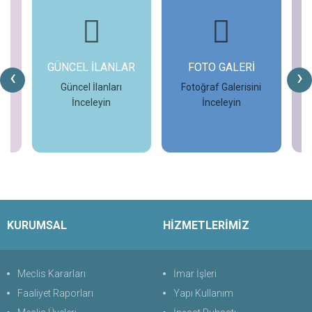
ER
GÜNCEL İLANLAR
FOTO GALERİ
‹
›
Güncel İlanları
Fotoğraf Galerisini
İnceleyin
İnceleyin
T
İncele
İncele
KURUMSAL
HİZMETLERİMİZ
Meclis Kararları
İmar İşleri
Faaliyet Raporları
Yapı Kullanım