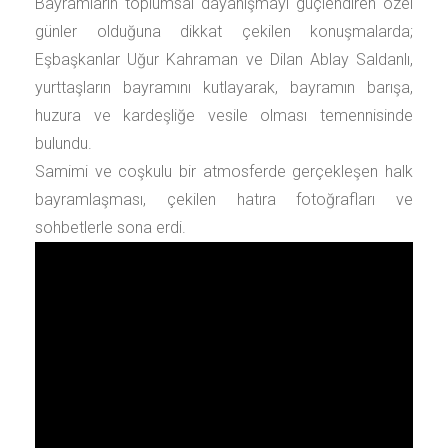
Bayramların toplumsal dayanışmayı güçlendiren özel
günler olduğuna dikkat çekilen konuşmalarda;
Eşbaşkanlar Uğur Kahraman ve Dilan Ablay Saldanlı,
yurttaşların bayramını kutlayarak, bayramın barışa,
huzura ve kardeşliğe vesile olması temennisinde
bulundu.
Samimi ve coşkulu bir atmosferde gerçekleşen halk
bayramlaşması, çekilen hatıra fotoğrafları ve
sohbetlerle sona erdi.